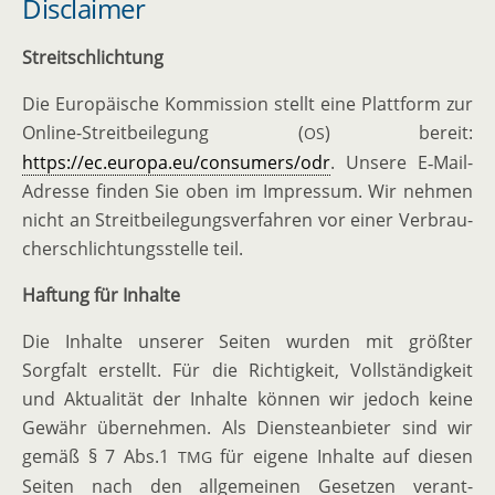
Disclaimer
Streit­schlichtung
Die Europäische Kommission stellt eine Plattform zur
Online-Streit­bei­legung (
) bereit:
OS
https://ec.europa.eu/consumers/odr
. Unsere E‑Mail-
Adresse finden Sie oben im Impressum. Wir nehmen
nicht an Streit­bei­le­gungs­ver­fahren vor einer Verbrau­
cher­schlich­tungs­stelle teil.
Haftung für Inhalte
Die Inhalte unserer Seiten wurden mit größter
Sorgfalt erstellt. Für die Richtigkeit, Vollstän­digkeit
und Aktua­lität der Inhalte können wir jedoch keine
Gewähr übernehmen. Als Diens­te­an­bieter sind wir
gemäß § 7 Abs.1
für eigene Inhalte auf diesen
TMG
Seiten nach den allge­meinen Gesetzen verant­